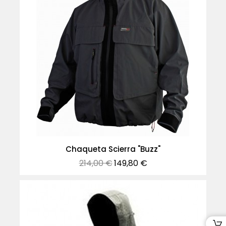
Chaqueta Scierra "Buzz"
Precio
Precio
214,00 €
149,80 €
normal
-54%