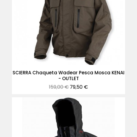
SCIERRA Chaqueta Wadear Pesca Mosca KENAI
- OUTLET
Precio
Precio
159,00 €
79,50 €
normal
-30%