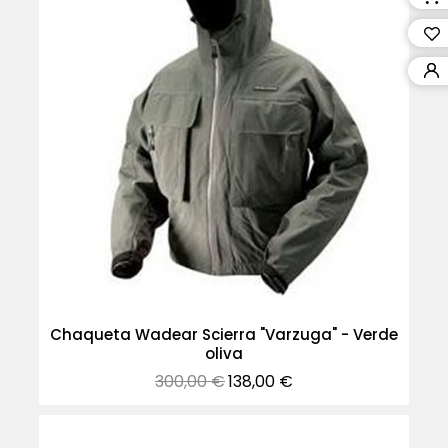
Chaqueta Wadear Scierra "Varzuga" - Verde
oliva
Precio
Precio
300,00 €
138,00 €
normal