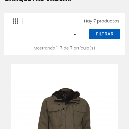
SACADERAS
Y
MANGOS
Hay 7 productos.
GAFAS
POLARIZADAS
FILTRAR

CAJAS,
BOLSAS
Y
Mostrando 1-7 de 7 artículo(s)
FUNDAS
ROPA
-
TEXTIL
WADERS
Y
BOTAS
Contáctanos