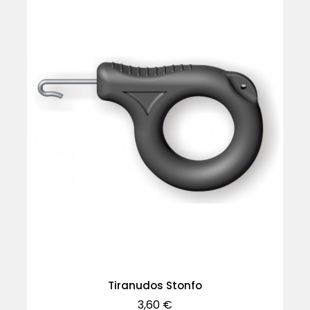
Tiranudos Stonfo
Precio
3,60 €