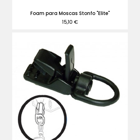
Foam para Moscas Stonfo "Elite"
Precio
15,10 €
-30%