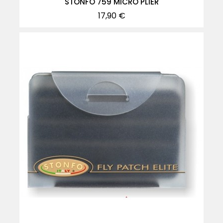
STONFO 759 MICRO PLIER
Precio
17,90 €