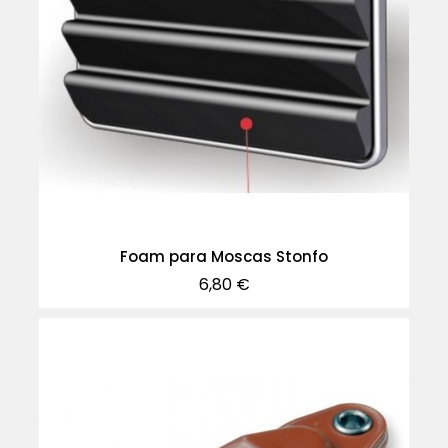
Foam para Moscas Stonfo
Precio
6,80 €