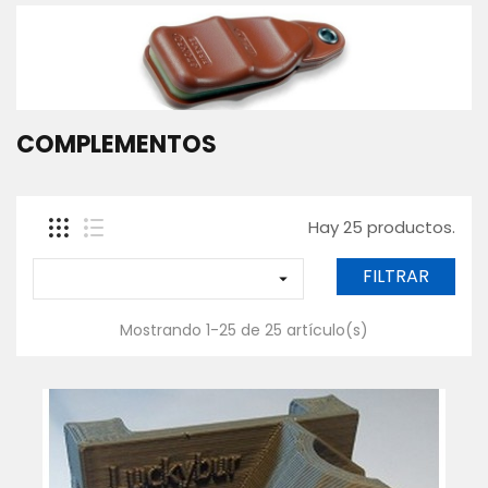
SACADERAS
Y
MANGOS
GAFAS
POLARIZADAS
COMPLEMENTOS
CAJAS,
BOLSAS
Y
FUNDAS
Hay 25 productos.
ROPA
-
TEXTIL
FILTRAR

WADERS
Y
Mostrando 1-25 de 25 artículo(s)
BOTAS
Contáctanos