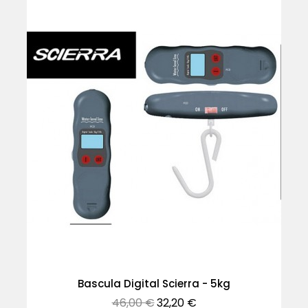
-30%
Bascula Digital Scierra - 5kg
Precio
Precio
46,00 €
32,20 €