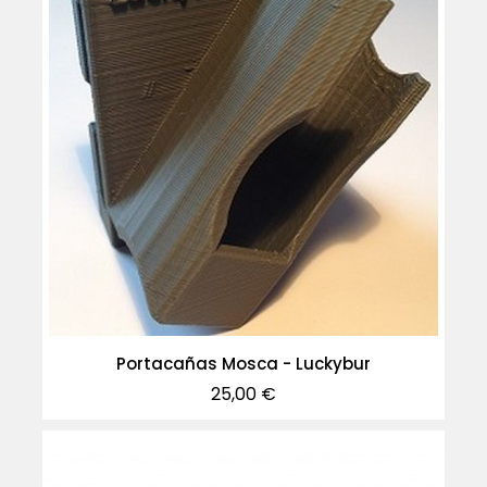
Portacañas Mosca - Luckybur
Precio
25,00 €