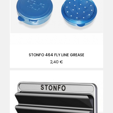
STONFO 464 FLY LINE GREASE
Precio
2,40 €