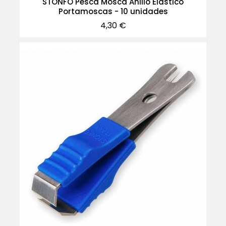
STONFO Pesca Mosca Anillo Elástico
Portamoscas - 10 unidades
Precio
4,30 €