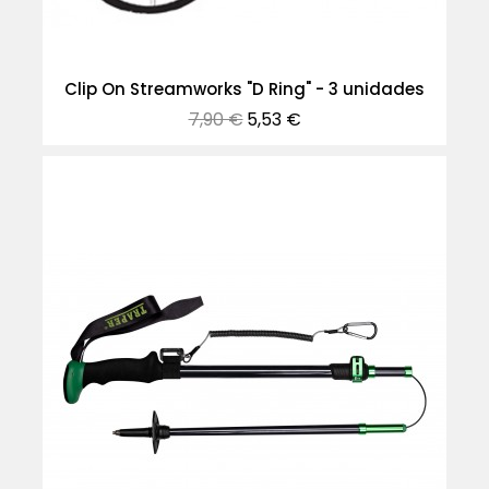
Clip On Streamworks "D Ring" - 3 unidades
Precio
Precio
7,90 €
5,53 €
normal