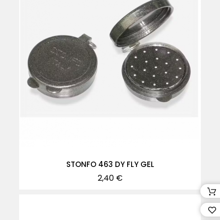
STONFO 463 DY FLY GEL
Precio
2,40 €