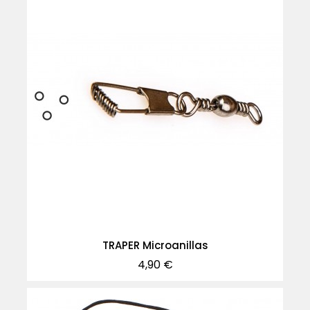
TRAPER Microanillas
Precio
4,90 €