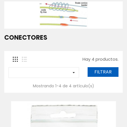
SACADERAS
Y
MANGOS
GAFAS
POLARIZADAS
CONECTORES
CAJAS,
BOLSAS
Y
FUNDAS
Hay 4 productos.
ROPA
-
TEXTIL
FILTRAR

WADERS
Y
Mostrando 1-4 de 4 artículo(s)
BOTAS
Inicio
Contáctanos