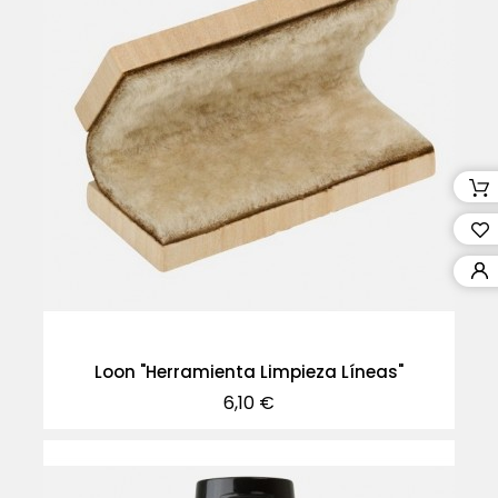
Loon "Herramienta Limpieza Líneas"
Precio
6,10 €