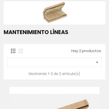
SACADERAS
Y
MANGOS
GAFAS
POLARIZADAS
MANTENIMIENTO LÍNEAS
CAJAS,
BOLSAS
Y
FUNDAS
Hay 2 productos.
ROPA
-
TEXTIL

WADERS
Y
Mostrando 1-2 de 2 artículo(s)
BOTAS
Contáctanos