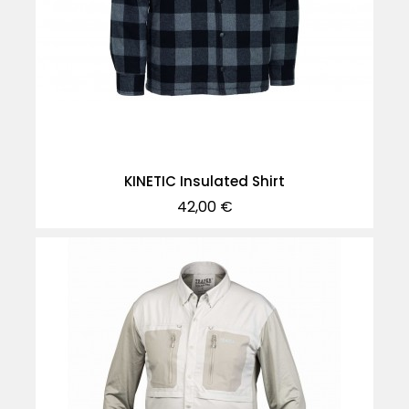
KINETIC Insulated Shirt
Precio
42,00 €