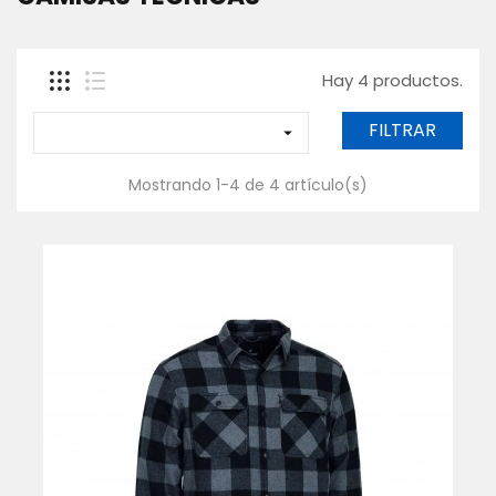
SACADERAS
Y
MANGOS
Hay 4 productos.
GAFAS
POLARIZADAS
FILTRAR

CAJAS,
BOLSAS
Y
Mostrando 1-4 de 4 artículo(s)
FUNDAS
ROPA
-
TEXTIL
WADERS
Y
BOTAS
Contáctanos