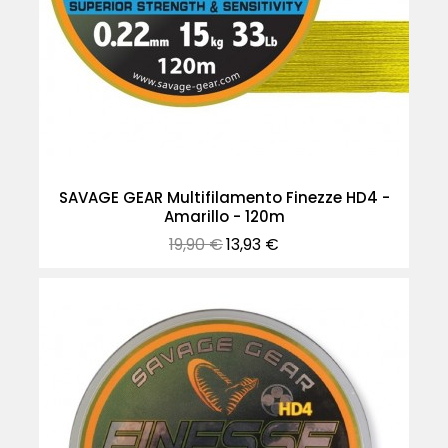
SAVAGE GEAR Multifilamento Finezze HD4 -
Amarillo - 120m
Precio
Precio
19,90 €
13,93 €
normal
-30%