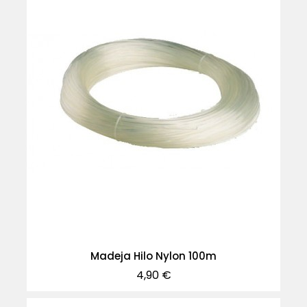
Madeja Hilo Nylon 100m
Precio
4,90 €