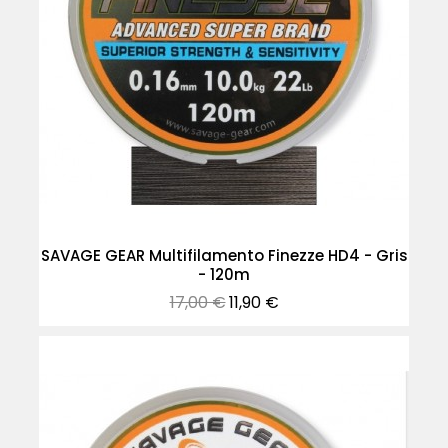
SAVAGE GEAR Multifilamento Finezze HD4 - Gris
- 120m
Precio
Precio
17,00 €
11,90 €
normal
-30%