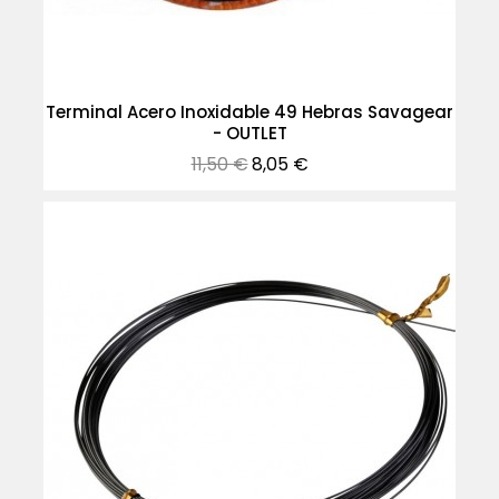
Terminal Acero Inoxidable 49 Hebras Savagear
- OUTLET
Precio
Precio
11,50 €
8,05 €
normal
-30%