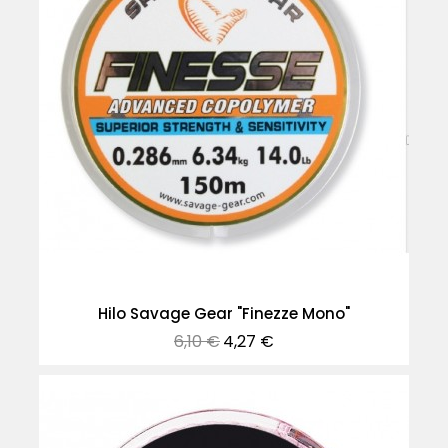
Hilo Savage Gear "Finezze Mono"
Precio
Precio
6,10 €
4,27 €
normal
-30%