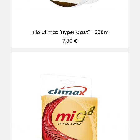
Hilo Climax "Hyper Cast" - 300m
Precio
7,80 €
-40%