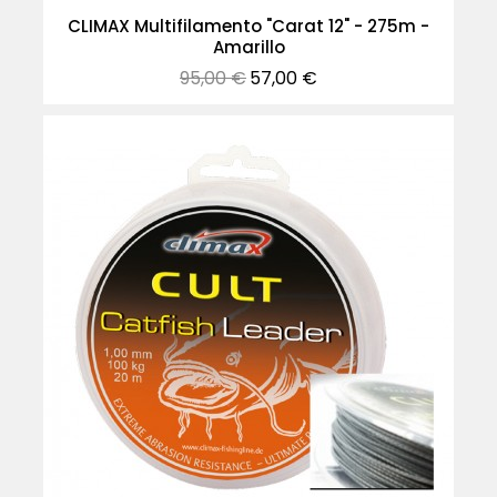
CLIMAX Multifilamento "Carat 12" - 275m -
Amarillo
Precio
Precio
95,00 €
57,00 €
normal