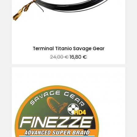
Terminal Titanio Savage Gear
Precio
Precio
24,00 €
16,80 €
normal
-30%