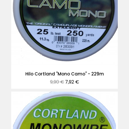
Hilo Cortland "Mono Camo" - 229m
Precio
Precio
9,90 €
7,92 €
normal