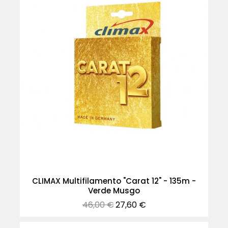
CLIMAX Multifilamento "Carat 12" - 135m -
Verde Musgo
Precio
Precio
46,00 €
27,60 €
normal