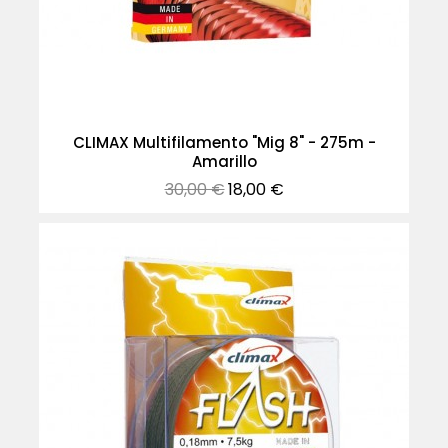
CLIMAX Multifilamento "Mig 8" - 275m -
Amarillo
Precio
Precio
30,00 €
18,00 €
normal