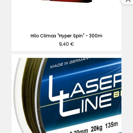
Hilo Climax "Hyper Spin" - 300m
Precio
9,40 €
-40%