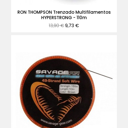
RON THOMPSON Trenzado Multifilamentos
HYPERSTRONG - 110m
Precio
Precio
13,90 €
9,73 €
normal
-30%