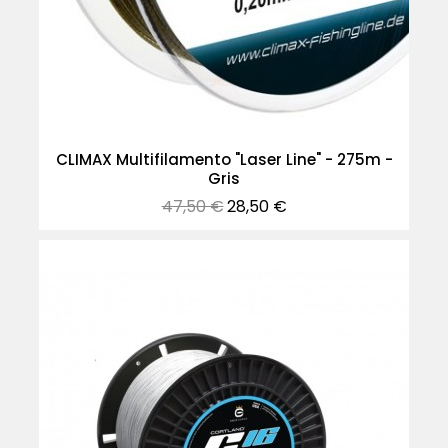
CLIMAX Multifilamento "Laser Line" - 275m -
Gris
Precio
Precio
47,50 €
28,50 €
normal