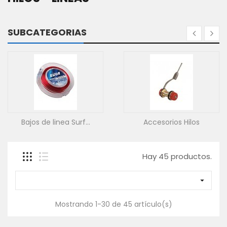
SACADERAS
Y
MANGOS
SUBCATEGORIAS
GAFAS
POLARIZADAS
CAJAS,
BOLSAS
Y
FUNDAS
ROPA
-
Especial Bajos Línea
Monofilamentos
TEXTIL
WADERS
Y
Hay 45 productos.
BOTAS
Contáctanos

Mostrando 1-30 de 45 artículo(s)