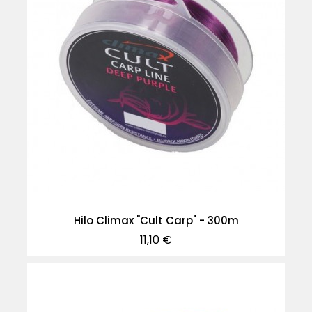
Hilo Climax "Cult Carp" - 300m
Precio
11,10 €
-40%