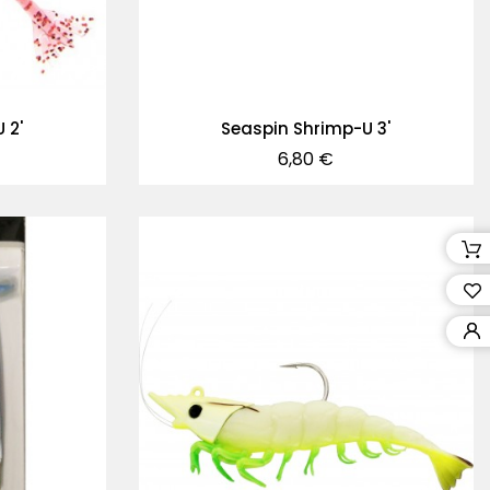
 2'
Seaspin Shrimp-U 3'
Precio
6,80 €