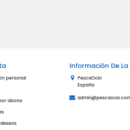
ta
Información De La
ón personal
PescaOcio
España
admin@pescaocio.co
por abono
es
e deseos