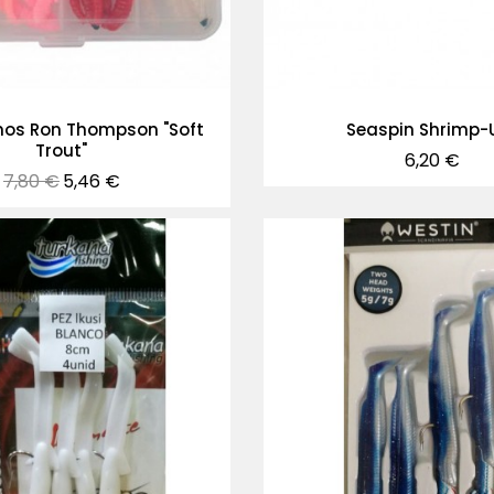
nos Ron Thompson "Soft
Seaspin Shrimp-U
Trout"
Precio
6,20 €
Precio
Precio
7,80 €
5,46 €
normal