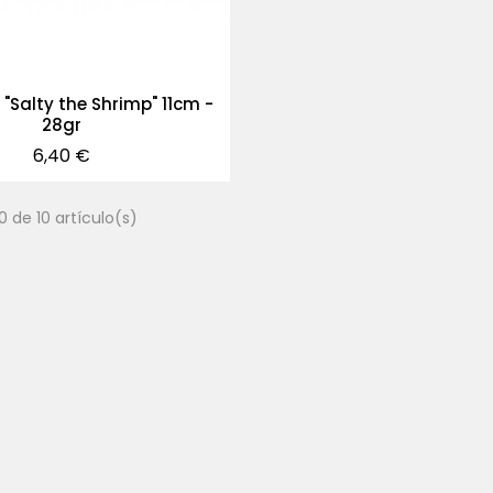
 "Salty the Shrimp" 11cm -
28gr
Precio
6,40 €
0 de 10 artículo(s)