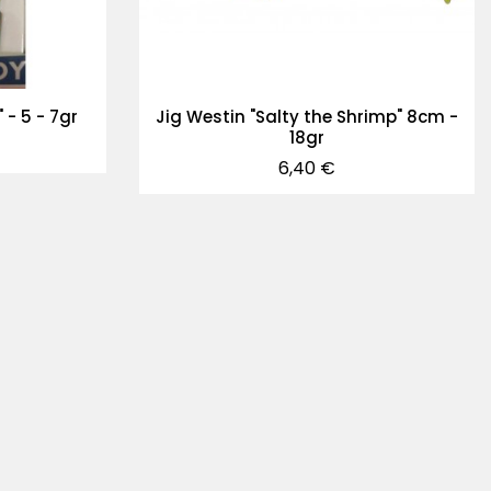
 - 5 - 7gr
Jig Westin "Salty the Shrimp" 8cm -
18gr
Precio
6,40 €