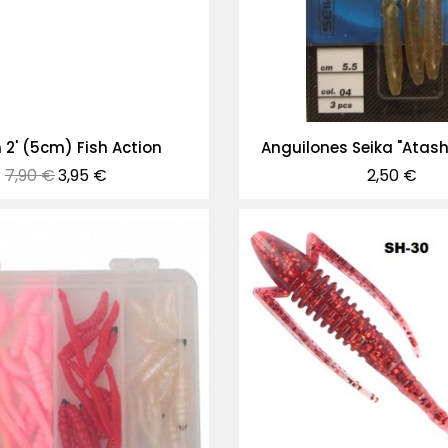
 2' (5cm) Fish Action
Anguilones Seika "Atash
Precio
Precio
Precio
7,90 €
3,95 €
2,50 €
normal