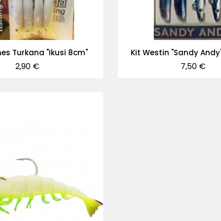
es Turkana "Ikusi 8cm"
Kit Westin "Sandy Andy"
Precio
Precio
2,90 €
7,50 €