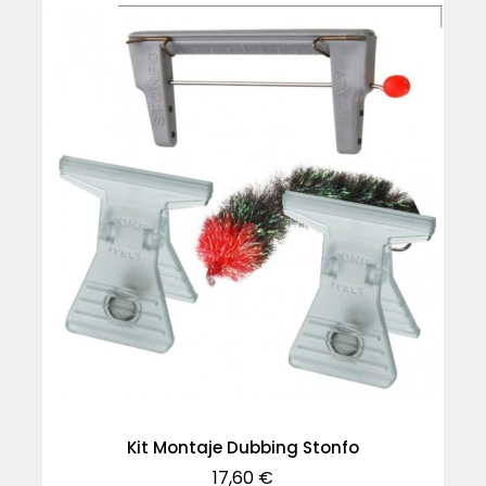
Kit Montaje Dubbing Stonfo
Precio
17,60 €