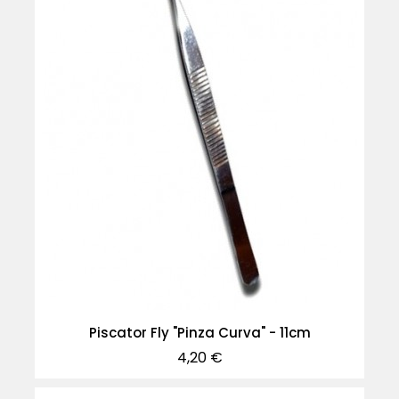
Piscator Fly "Pinza Curva" - 11cm
Precio
4,20 €