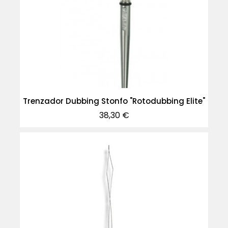
Trenzador Dubbing Stonfo "Rotodubbing Elite"
Precio
38,30 €