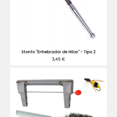
Stonfo "Enhebrador de Hilos" - Tipo 2
Precio
3,45 €