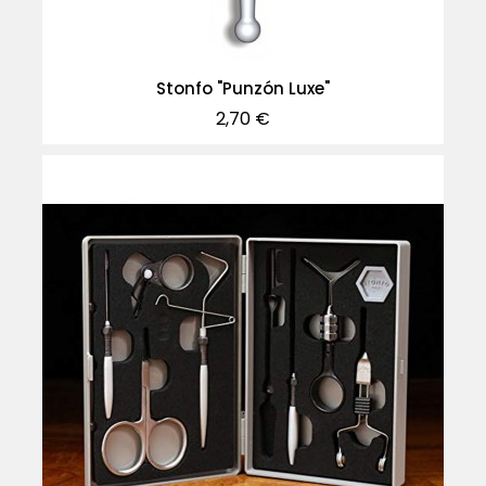
Stonfo "Punzón Luxe"
Precio
2,70 €