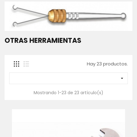
SACADERAS
Y
MANGOS
GAFAS
POLARIZADAS
OTRAS HERRAMIENTAS
CAJAS,
BOLSAS
Y
FUNDAS
Hay 23 productos.
ROPA
-
TEXTIL

WADERS
Y
Mostrando 1-23 de 23 artículo(s)
BOTAS
Contáctanos