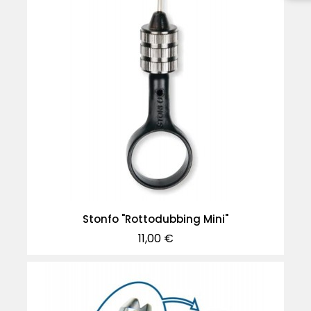
Stonfo "Rottodubbing Mini"
Precio
11,00 €