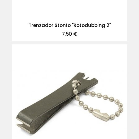
Trenzador Stonfo "Rotodubbing 2"
Precio
7,50 €