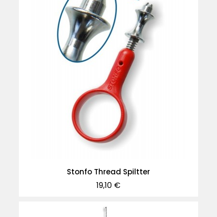
Stonfo Thread Spiltter
Precio
19,10 €