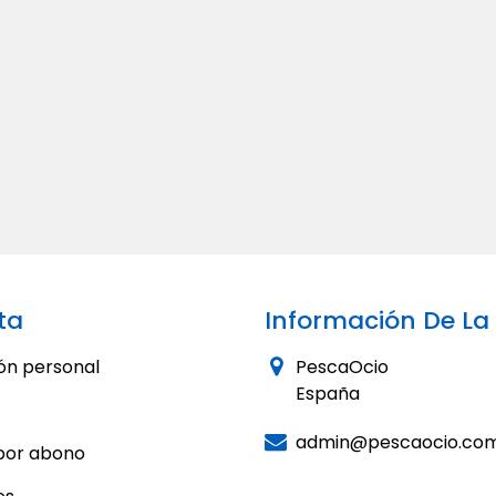
ta
Información De La
ón personal
PescaOcio
España
admin@pescaocio.co
por abono