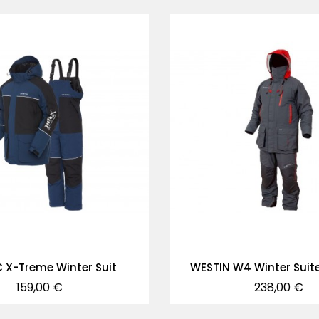
C X-Treme Winter Suit
WESTIN W4 Winter Suit
Precio
Precio
159,00 €
238,00 €