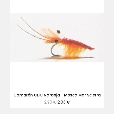
Camarón CDC Naranja - Mosca Mar Scierra
Precio
Precio
2,90 €
2,03 €
normal