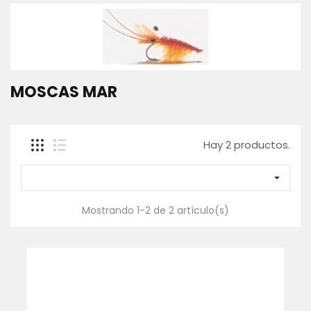
SACADERAS
Y
MANGOS
GAFAS
POLARIZADAS
MOSCAS MAR
CAJAS,
BOLSAS
Y
FUNDAS
Hay 2 productos.
ROPA
-
TEXTIL

WADERS
Y
Mostrando 1-2 de 2 artículo(s)
BOTAS
Contáctanos
-30%