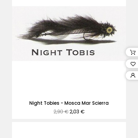
Night Tobies - Mosca Mar Scierra
Precio
Precio
2,90 €
2,03 €
normal
-30%