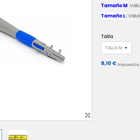
Tamaño M
: Vál
Tamaño L:
Válid
Talla
8,10 €
Impuestos 