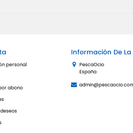
ta
Información De La
ón personal
PescaOcio
España
admin@pescaocio.co
por abono
es
e deseos
s