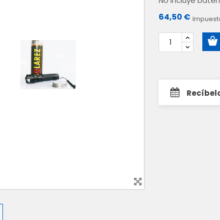
No incluye bater
64,50 €
Impuesto
Recíbelo