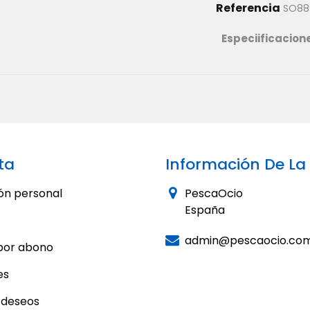
Referencia
SO88
Especiificacion
ta
Información De La
ón personal
PescaOcio
España
admin@pescaocio.co
por abono
es
e deseos