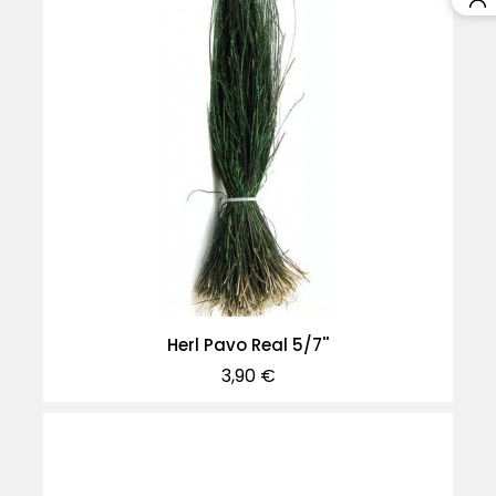
Herl Pavo Real 5/7''
Precio
3,90 €