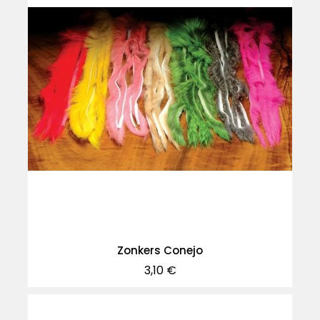
Zonkers Conejo
Precio
3,10 €