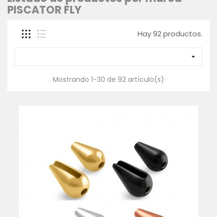
PISCATOR FLY
SACADERAS
Y
MANGOS
Hay 92 productos.
GAFAS
POLARIZADAS

CAJAS,
BOLSAS
Mostrando 1-30 de 92 artículo(s)
Y
FUNDAS
ROPA
-
TEXTIL
WADERS
Y
BOTAS
Inicio
Contáctanos