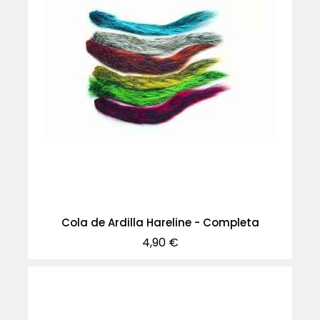
Cola de Ardilla Hareline - Completa
Precio
4,90 €