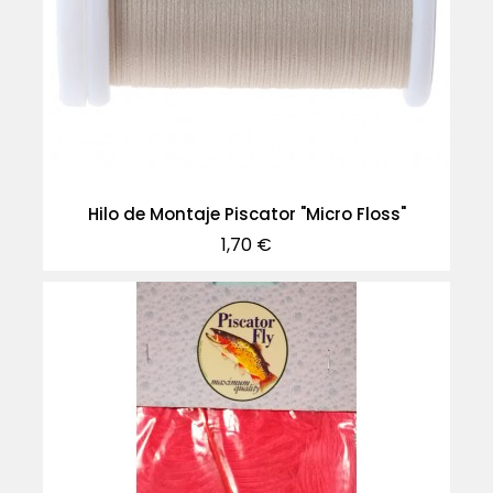
Hilo de Montaje Piscator "Micro Floss"
Precio
1,70 €