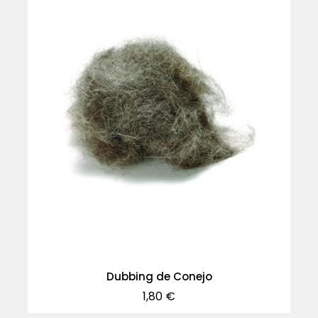
Dubbing de Conejo
Precio
1,80 €