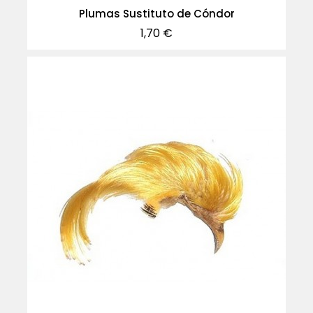
Plumas Sustituto de Cóndor
Precio
1,70 €