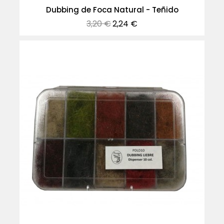
Dubbing de Foca Natural - Teñido
Precio
Precio
3,20 €
2,24 €
normal