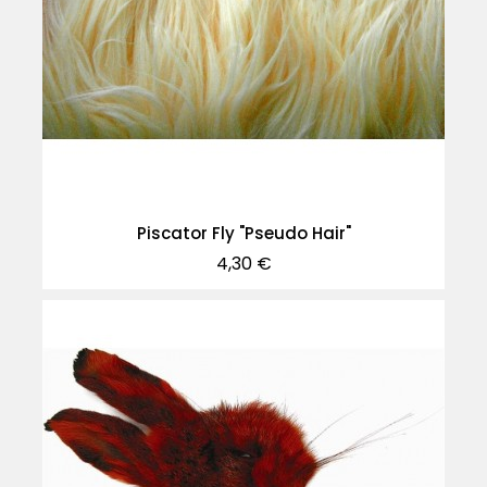
Piscator Fly "Pseudo Hair"
Precio
4,30 €