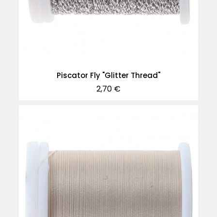
Piscator Fly "Glitter Thread"
Precio
2,70 €