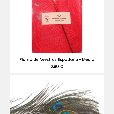
Pluma de Avestruz Espadona - Media
Precio
2,90 €