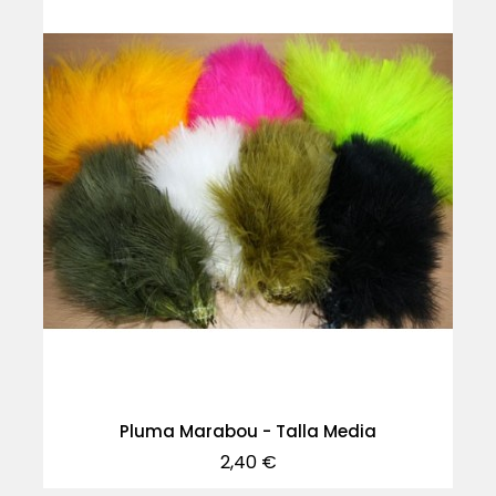
Pluma Marabou - Talla Media
Precio
2,40 €