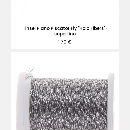
Tinsel Plano Piscator Fly "Holo Fibers"-
superfino
Precio
1,70 €