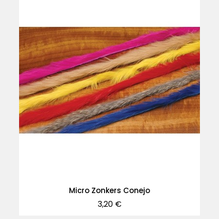
Micro Zonkers Conejo
Precio
3,20 €