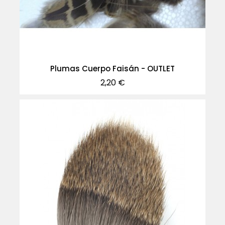
Plumas Cuerpo Faisán - OUTLET
Precio
2,20 €