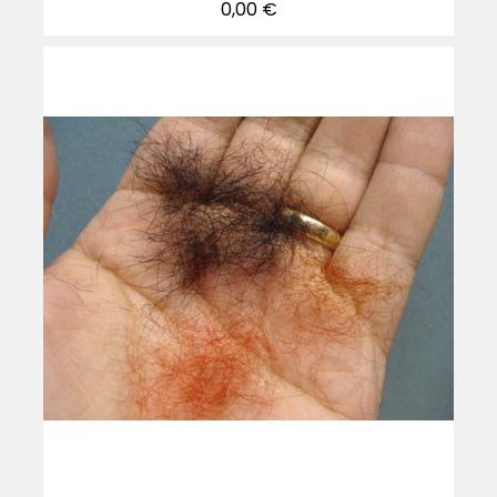
Precio
0,00 €
-30%