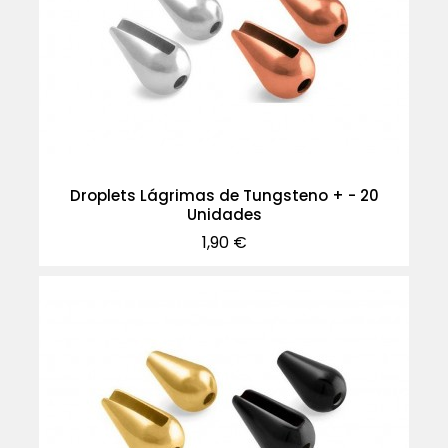
Droplets Lágrimas de Tungsteno + - 20
Unidades
Precio
1,90 €