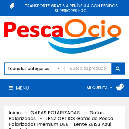
ESPECIAL
TRANSPORTE GRATIS A PENÍNSULA CON PEDIDOS
PESCA
SUPERIORES 50€
MOSCA
MENU
CAÑAS
CARRETES
SEÑUELOS
MATERIAL
DEPREDADORES
MATERIAL
AGUA
SALADA
0
MATERIAL
MENU
MI CUENTA
AGUA
DULCE
HILOS
-
Inicio
GAFAS POLARIZADAS
Gafas
LINEAS
Polarizadas
LENZ OPTICS Gafas de Pesca
Polarizadas Premium DEE - Lente ZEISS Azul
ANZUELOS